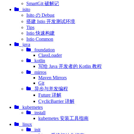
SmartGit 破解记
isito
Isito の Debug
搭建 Istio 开发测试环境
Tips
Istio 快速构建
Istio Common
java
foundation
ClassLoader
kotlin
写给 Java 开发者的 Kotlin 教程
mirros
Maven Mirrors
Git
异步与并发编程
Future 详解
CyclicBarrier 详解
kubernetes
install
kubernetes 安装工具指南
linux
init