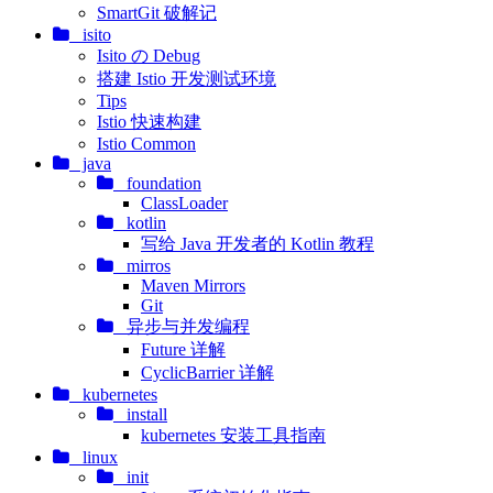
SmartGit 破解记
isito
Isito の Debug
搭建 Istio 开发测试环境
Tips
Istio 快速构建
Istio Common
java
foundation
ClassLoader
kotlin
写给 Java 开发者的 Kotlin 教程
mirros
Maven Mirrors
Git
异步与并发编程
Future 详解
CyclicBarrier 详解
kubernetes
install
kubernetes 安装工具指南
linux
init