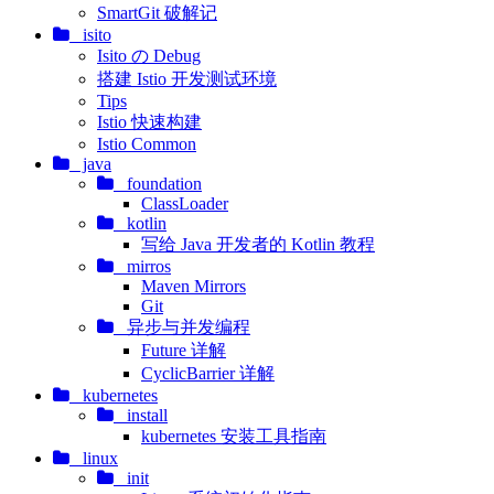
SmartGit 破解记
isito
Isito の Debug
搭建 Istio 开发测试环境
Tips
Istio 快速构建
Istio Common
java
foundation
ClassLoader
kotlin
写给 Java 开发者的 Kotlin 教程
mirros
Maven Mirrors
Git
异步与并发编程
Future 详解
CyclicBarrier 详解
kubernetes
install
kubernetes 安装工具指南
linux
init